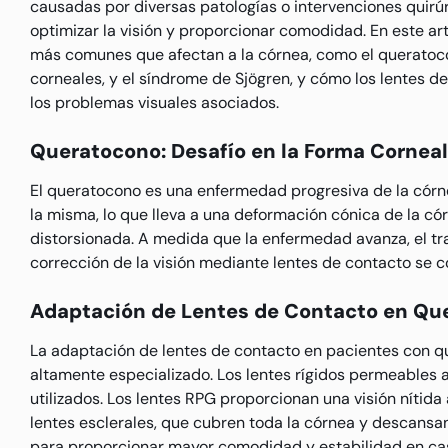
causadas por diversas patologías o intervenciones quirú
optimizar la visión y proporcionar comodidad. En este ar
más comunes que afectan a la córnea, como el queratocon
corneales, y el síndrome de Sjögren, y cómo los lentes d
los problemas visuales asociados.
Queratocono: Desafío en la Forma Corneal
El queratocono es una enfermedad progresiva de la cór
la misma, lo que lleva a una deformación cónica de la cór
distorsionada. A medida que la enfermedad avanza, el trat
corrección de la visión mediante lentes de contacto se c
Adaptación de Lentes de Contacto en Qu
La adaptación de lentes de contacto en pacientes con q
altamente especializado. Los lentes rígidos permeables 
utilizados. Los lentes RPG proporcionan una visión nítida 
lentes esclerales, que cubren toda la córnea y descansan 
para proporcionar mayor comodidad y estabilidad en ca