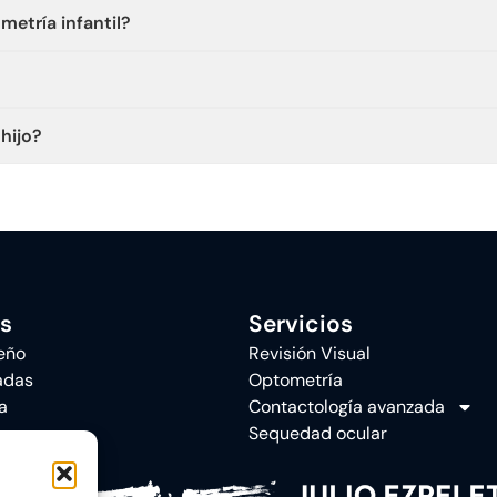
metría infantil?
hijo?
s
Servicios
eño
Revisión Visual
adas
Optometría
a
Contactología avanzada
Sequedad ocular