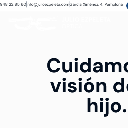
948 22 85 60
info@julioezpeleta.com
García Ximénez, 4, Pamplona
Cuidamo
visión d
hijo.