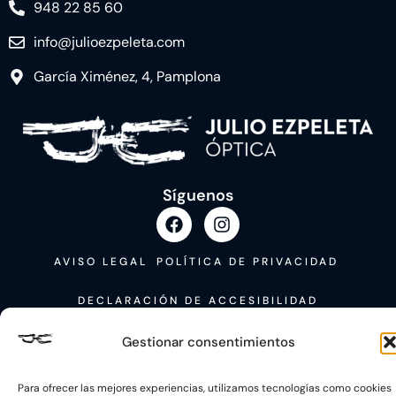
948 22 85 60
info@julioezpeleta.com
García Ximénez, 4, Pamplona
Síguenos
AVISO LEGAL
POLÍTICA DE PRIVACIDAD
DECLARACIÓN DE ACCESIBILIDAD
POLÍTICA DE COOKIES
Gestionar consentimientos
Financiado por la Unión Europea con el Programa Kit Digital, por los Fondos
Next Generation (EU) del Mecanismo de Recuperación y Resiliencia
Para ofrecer las mejores experiencias, utilizamos tecnologías como cookies