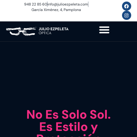
948 22 85 60
info@julioezpeleta.com
García Ximénez, 4, Pamplona
No Es Solo Sol.
Es Estilo y