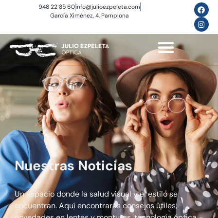
948 22 85 60
info@julioezpeleta.com
García Ximénez, 4, Pamplona
Nuestras Noticias
Un espacio donde la salud visual y el estilo se
encuentran. Aquí encontrarás consejos útiles,
novedades en lentes y monturas, tecnología óptica,