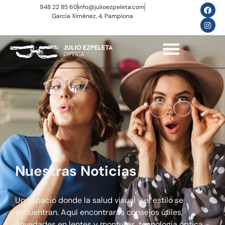
948 22 85 60
info@julioezpeleta.com
García Ximénez, 4, Pamplona
Nuestras Noticias
Un espacio donde la salud visual y el estilo se
encuentran. Aquí encontrarás consejos útiles,
novedades en lentes y monturas, tecnología óptica,