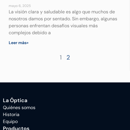
mayo 6, 2025
La visión clara y saludable es algo que muchos de
nosotros damos por sentado. Sin embargo, algunas
personas enfrentan desafíos visuales más
complejos debido a
Leer más»
1
2
La Óptica
Quiénes somos
Historia
Equipo
Productos