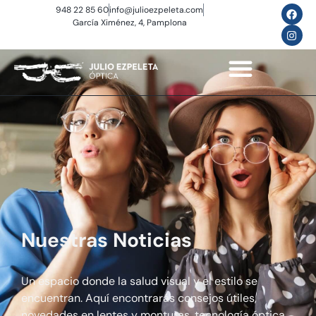
948 22 85 60
info@julioezpeleta.com
García Ximénez, 4, Pamplona
Nuestras Noticias
Un espacio donde la salud visual y el estilo se
encuentran. Aquí encontrarás consejos útiles,
novedades en lentes y monturas, tecnología óptica,