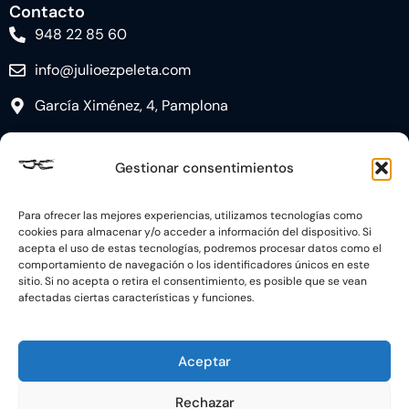
Contacto
948 22 85 60
info@julioezpeleta.com
García Ximénez, 4, Pamplona
Gestionar consentimientos
Para ofrecer las mejores experiencias, utilizamos tecnologías como
Síguenos
cookies para almacenar y/o acceder a información del dispositivo. Si
acepta el uso de estas tecnologías, podremos procesar datos como el
comportamiento de navegación o los identificadores únicos en este
sitio. Si no acepta o retira el consentimiento, es posible que se vean
AVISO LEGAL
POLÍTICA DE PRIVACIDAD
afectadas ciertas características y funciones.
DECLARACIÓN DE ACCESIBILIDAD
Aceptar
POLÍTICA DE COOKIES
Rechazar
Financiado por la Unión Europea con el Programa Kit Digital, por los Fondos