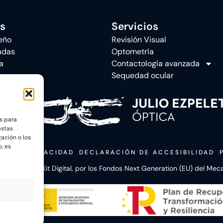
s
Servicios
eño
Revisión Visual
adas
Optometría
a
Contactología avanzada
Sequedad ocular
s para
estas
ación o los
o, es
CA DE PRIVACIDAD
DECLARACIÓN DE ACCESIBILIDAD
el Programa Kit Digital, por los Fondos Next Generation (EU) del Me