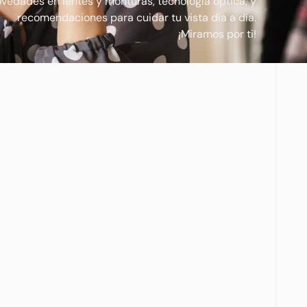
vedades en lentes y monturas, tecnología óptica, y
recomendaciones para cuidar tu vista día a día.
¡Miramos por ti!