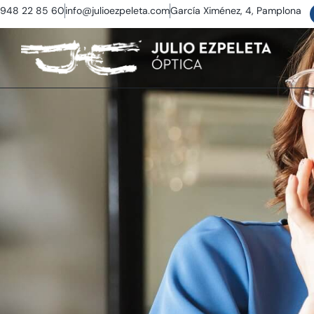
948 22 85 60
info@julioezpeleta.com
García Ximénez, 4, Pamplona