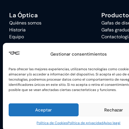
La Óptica
Producto
Quiénes somos
Gafas de dis
Historia
Gafas gradu
Equipo
Contactologí
Gestionar consentimientos
Para ofrecer las mejores experiencias, utilizamos tecnologías como cookie
almacenar y/o acceder a información del dispositivo. Si acepta el uso de 
tecnologías, podremos procesar datos como el comportamiento de naveg
identificadores únicos en este sitio. Si no acepta o retira el consentimient
AVISO LEGAL
POLÍTI
posible que se vean afectadas ciertas características y funciones.
Financiado por la Unión Europea con 
Aceptar
Rechazar
Política de Cookies
Política de privacidad
Aviso legal