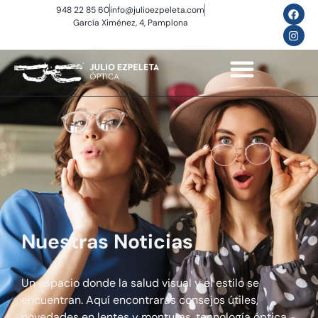
948 22 85 60
info@julioezpeleta.com
García Ximénez, 4, Pamplona
Nuestras Noticias
Un espacio donde la salud visual y el estilo se
encuentran. Aquí encontrarás consejos útiles,
novedades en lentes y monturas, tecnología óptica,