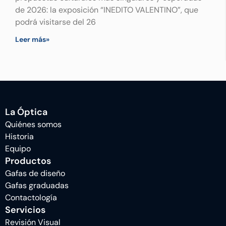
de 2026: la exposición “INEDITO VALENTINO”, que
podrá visitarse del 26
Leer más»
La Óptica
Quiénes somos
Historia
Equipo
Productos
Gafas de diseño
Gafas graduadas
Contactología
Servicios
Revisión Visual