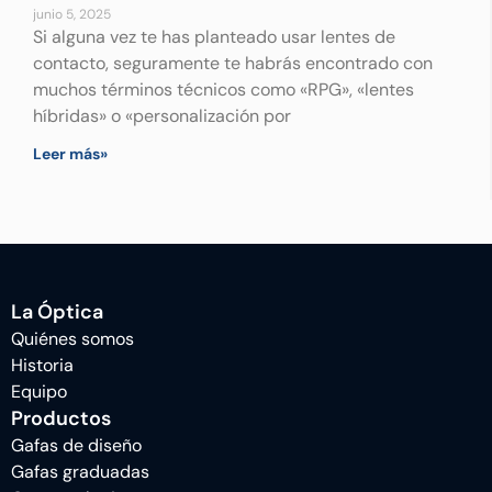
junio 5, 2025
Si alguna vez te has planteado usar lentes de
contacto, seguramente te habrás encontrado con
muchos términos técnicos como «RPG», «lentes
híbridas» o «personalización por
Leer más»
La Óptica
Quiénes somos
Historia
Equipo
Productos
Gafas de diseño
Gafas graduadas