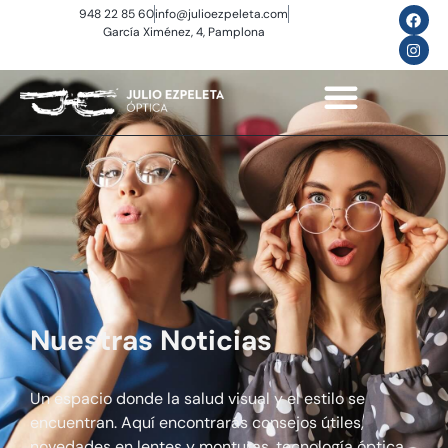
948 22 85 60
info@julioezpeleta.com
García Ximénez, 4, Pamplona
Nuestras Noticias
Un espacio donde la salud visual y el estilo se
encuentran. Aquí encontrarás consejos útiles,
novedades en lentes y monturas, tecnología óptica,