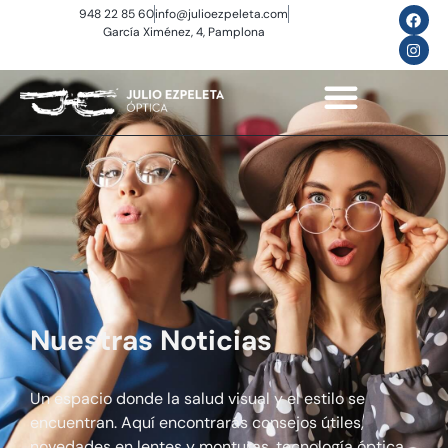
948 22 85 60
info@julioezpeleta.com
García Ximénez, 4, Pamplona
Nuestras Noticias
Un espacio donde la salud visual y el estilo se
encuentran. Aquí encontrarás consejos útiles,
novedades en lentes y monturas, tecnología óptica,