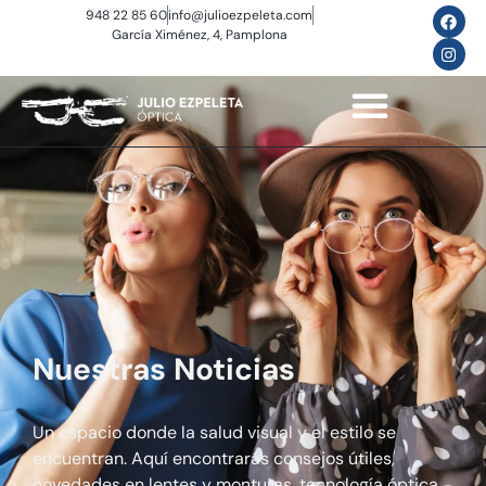
948 22 85 60
info@julioezpeleta.com
García Ximénez, 4, Pamplona
Nuestras Noticias
Un espacio donde la salud visual y el estilo se
encuentran. Aquí encontrarás consejos útiles,
novedades en lentes y monturas, tecnología óptica,