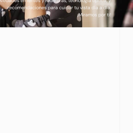
vedades en lentes y monturas, tecnología óptica, y
recomendaciones para cuidar tu vista día a día.
¡Miramos por ti!