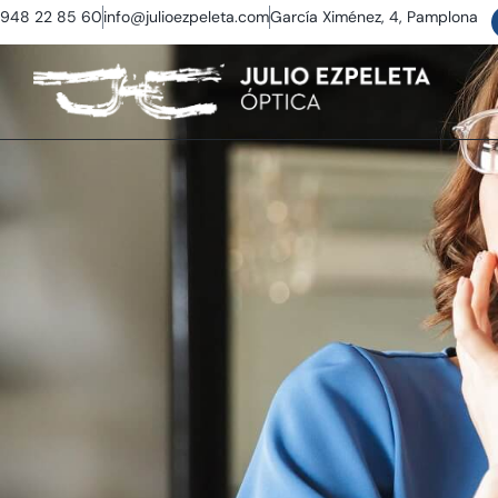
948 22 85 60
info@julioezpeleta.com
García Ximénez, 4, Pamplona