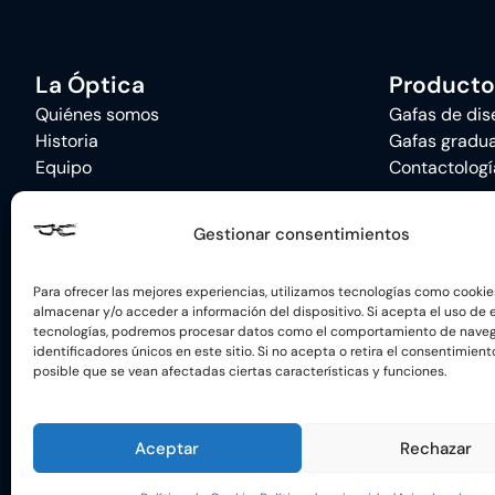
La Óptica
Producto
Quiénes somos
Gafas de dis
Historia
Gafas gradu
Equipo
Contactologí
Gestionar consentimientos
Para ofrecer las mejores experiencias, utilizamos tecnologías como cookie
almacenar y/o acceder a información del dispositivo. Si acepta el uso de 
tecnologías, podremos procesar datos como el comportamiento de naveg
identificadores únicos en este sitio. Si no acepta o retira el consentimient
AVISO LEGAL
POLÍTI
posible que se vean afectadas ciertas características y funciones.
Financiado por la Unión Europea con 
Aceptar
Rechazar