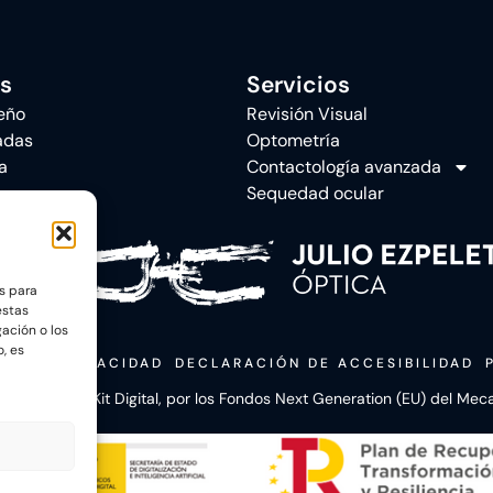
s
Servicios
eño
Revisión Visual
adas
Optometría
a
Contactología avanzada
Sequedad ocular
s para
estas
ación o los
o, es
CA DE PRIVACIDAD
DECLARACIÓN DE ACCESIBILIDAD
el Programa Kit Digital, por los Fondos Next Generation (EU) del Me