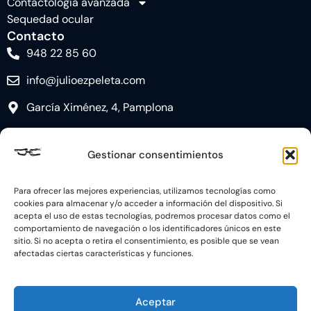
Contactología avanzada
Sequedad ocular
Contacto
948 22 85 60
info@julioezpeleta.com
García Ximénez, 4, Pamplona
Gestionar consentimientos
Para ofrecer las mejores experiencias, utilizamos tecnologías como
Síguenos
cookies para almacenar y/o acceder a información del dispositivo. Si
acepta el uso de estas tecnologías, podremos procesar datos como el
comportamiento de navegación o los identificadores únicos en este
sitio. Si no acepta o retira el consentimiento, es posible que se vean
AVISO LEGAL
POLÍTICA DE PRIVACIDAD
afectadas ciertas características y funciones.
DECLARACIÓN DE ACCESIBILIDAD
Aceptar