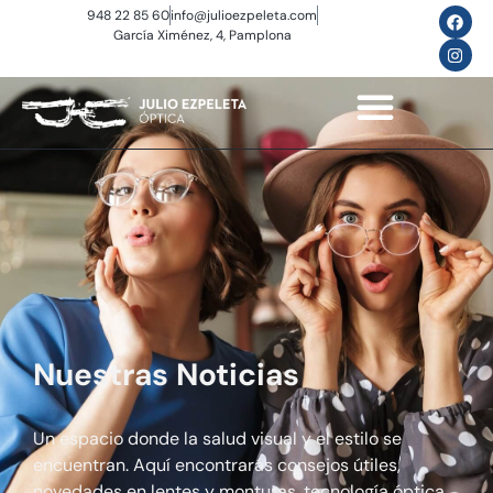
948 22 85 60
info@julioezpeleta.com
García Ximénez, 4, Pamplona
Nuestras Noticias
Un espacio donde la salud visual y el estilo se
encuentran. Aquí encontrarás consejos útiles,
novedades en lentes y monturas, tecnología óptica,